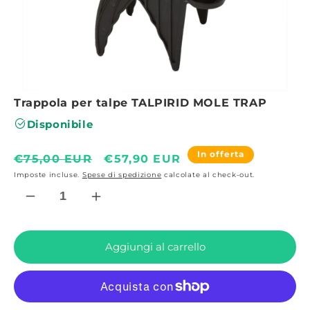
Apri
Trappola per talpe TALPIRID MOLE TRAP
contenuti
multimediali
Disponibile
2
in
finestra
Prezzo
Prezzo
In offerta
€75,00 EUR
€57,90 EUR
modale
Imposte incluse.
Spese di spedizione
calcolate al check-out.
di
scontato
listino
Diminuisci
Aumenta
quantità
quantità
per
per
Trappola
Trappola
Aggiungi al carrello
per
per
talpe
talpe
TALPIRID
TALPIRID
MOLE
MOLE